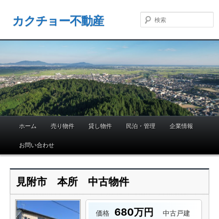
カクチョー不動産
ホーム
売り物件
貸し物件
民泊・管理
企業情報
メ
イ
お問い合わせ
ン
メ
ニ
見附市 本所 中古物件
ュ
ー
680万円
価格
中古戸建