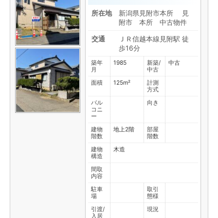
所在地
新潟県見附市本所 見
附市 本所 中古物件
交通
ＪＲ信越本線見附駅 徒
歩16分
築年
1985
新築/
中古
月
中古
面積
125m²
計測
方式
バル
向き
コニ
ー
建物
地上2階
部屋
階数
階数
建物
木造
構造
間取
内容
駐車
取引
場
態様
引渡/
現況
入居