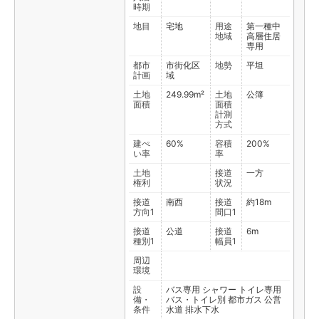
時期
地目
宅地
用途
第一種中
地域
高層住居
専用
都市
市街化区
地勢
平坦
計画
域
土地
249.99m²
土地
公簿
面積
面積
計測
方式
建ぺ
60%
容積
200%
い率
率
土地
接道
一方
権利
状況
接道
南西
接道
約18m
方向1
間口1
接道
公道
接道
6m
種別1
幅員1
周辺
環境
設
バス専用
シャワー
トイレ専用
備・
バス・トイレ別
都市ガス
公営
条件
水道
排水下水