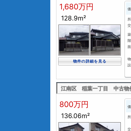
1,680万円
価
128.9m²
所
交
築
階
面
物
物件の詳細を見る
設
江南区 稲葉一丁目 中古物
800万円
価
136.06m²
所
交