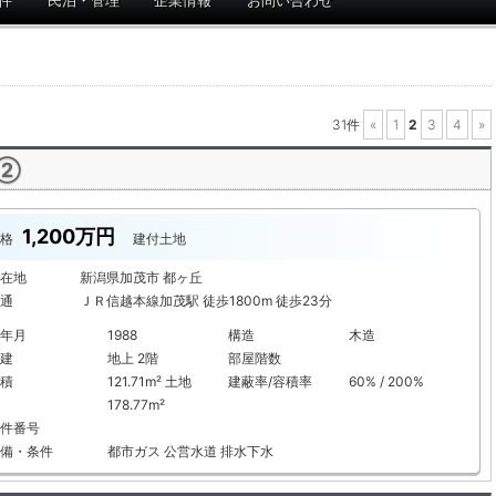
件
民泊・管理
企業情報
お問い合わせ
31件
«
1
2
3
4
»
 ②
1,200万円
格
建付土地
在地
新潟県加茂市 都ヶ丘
通
ＪＲ信越本線加茂駅 徒歩1800m 徒歩23分
年月
1988
構造
木造
建
地上 2階
部屋階数
積
121.71m² 土地
建蔽率/容積率
60% / 200%
178.77m²
件番号
備・条件
都市ガス
公営水道
排水下水