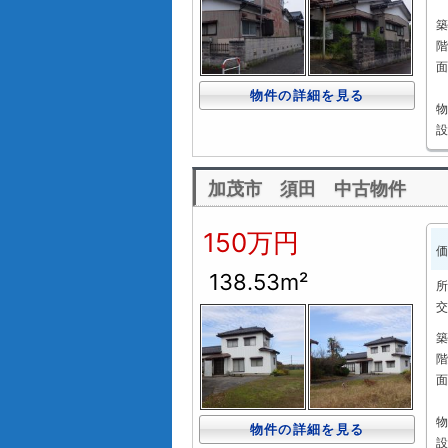
築
階
面
物件の詳細を見る
物
設
加茂市 須田 中古物件
150万円
価
138.53m²
所
交
築
階
面
物
物件の詳細を見る
設