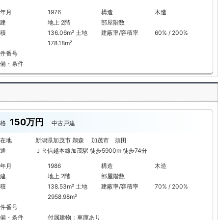
年月
1976
構造
木造
建
地上 2階
部屋階数
積
136.06m² 土地
建蔽率/容積率
60% / 200%
178.18m²
件番号
備・条件
150万円
格
中古戸建
在地
新潟県加茂市 鵜森 加茂市 須田
通
ＪＲ信越本線加茂駅 徒歩5900m 徒歩74分
年月
1986
構造
木造
建
地上 2階
部屋階数
積
138.53m² 土地
建蔽率/容積率
70% / 200%
2958.98m²
件番号
備・条件
付属建物：車庫あり