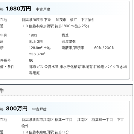
1,680万円
格
中古戸建
在地
新潟県加茂市 下条 加茂市 横江 中古物件
通
ＪＲ信越本線加茂駅 徒歩1800m 徒歩25分
年月
1993
構造
建
地上 2階
部屋階数
積
128.9m² 土地
建蔽率/容積率
60% / 200%
236.37m²
件番号
86
備・条件
都市ガス
公営水道
排水浄化槽
駐車場有
駐輪場
バイク置き場
専用庭
件
800万円
格
中古戸建
在地
新潟県新潟市江南区 稲葉一丁目 江南区 稲葉町一丁目 中古
物件
通
ＪＲ信越本線亀田駅 徒歩11分