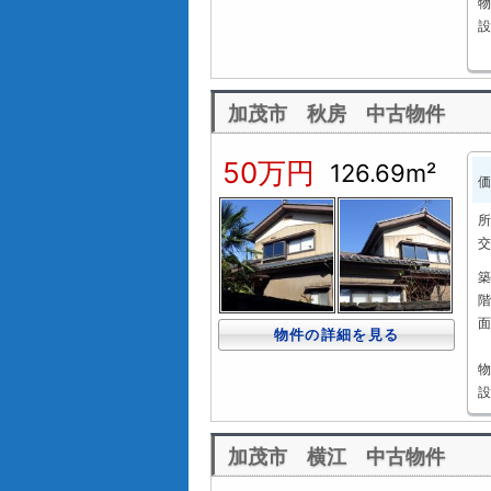
物
設
加茂市 秋房 中古物件
50万円
126.69m²
価
所
交
築
階
面
物件の詳細を見る
物
設
加茂市 横江 中古物件