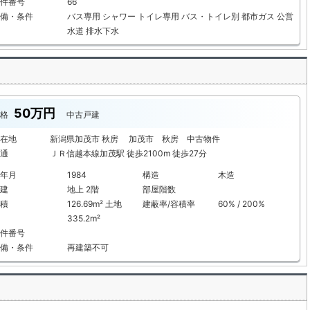
件番号
66
備・条件
バス専用
シャワー
トイレ専用
バス・トイレ別
都市ガス
公営
水道
排水下水
50万円
格
中古戸建
在地
新潟県加茂市 秋房 加茂市 秋房 中古物件
通
ＪＲ信越本線加茂駅 徒歩2100m 徒歩27分
年月
1984
構造
木造
建
地上 2階
部屋階数
積
126.69m² 土地
建蔽率/容積率
60% / 200%
335.2m²
件番号
備・条件
再建築不可