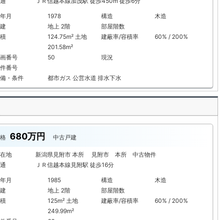
通
ＪＲ信越本線加茂駅 徒歩450m 徒歩6分
年月
1978
構造
木造
建
地上 2階
部屋階数
積
124.75m² 土地
建蔽率/容積率
60% / 200%
201.58m²
画番号
50
現況
件番号
備・条件
都市ガス
公営水道
排水下水
680万円
格
中古戸建
在地
新潟県見附市 本所 見附市 本所 中古物件
通
ＪＲ信越本線見附駅 徒歩16分
年月
1985
構造
木造
建
地上 2階
部屋階数
積
125m² 土地
建蔽率/容積率
60% / 200%
249.99m²