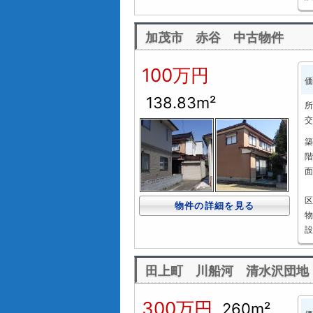
加茂市 赤谷 中古物件
100万円
価
138.83m²
所
交
築
階
面
区
物件の詳細を見る
物
設
田上町 川船河 清水沢団地
300万円
260m²