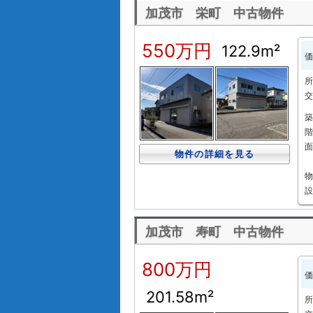
加茂市 栄町 中古物件
550万円
122.9m²
価
所
交
築
階
面
物件の詳細を見る
物
設
加茂市 寿町 中古物件
800万円
価
201.58m²
所