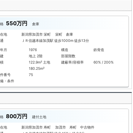
550万円
格
倉庫
在地
新潟県加茂市 栄町 栄町 倉庫
通
ＪＲ信越本線加茂駅 徒歩1000m 徒歩13分
年月
1976
構造
鉄骨造
建
地上 2階
部屋階数
積
122.9m² 土地
建蔽率/容積率
60% / 200%
180.25m²
件番号
75
備・条件
800万円
格
建付土地
在地
新潟県加茂市 寿町 加茂市 寿町 中古物件