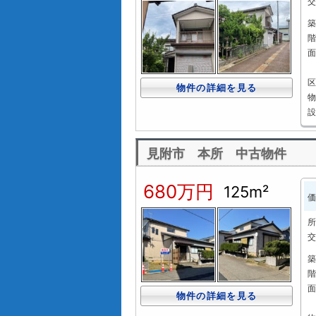
交
築
階
面
区
物件の詳細を見る
物
設
見附市 本所 中古物件
680万円
125m²
価
所
交
築
階
面
物件の詳細を見る