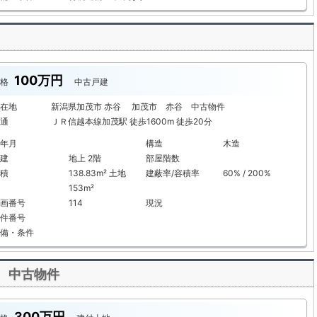
100万円
格
中古戸建
在地
新潟県加茂市 赤谷 加茂市 赤谷 中古物件
通
ＪＲ信越本線加茂駅 徒歩1600m 徒歩20分
年月
構造
木造
建
地上 2階
部屋階数
積
138.83m² 土地
建蔽率/容積率
60% / 200%
153m²
画番号
114
現況
件番号
備・条件
 中古物件
300万円