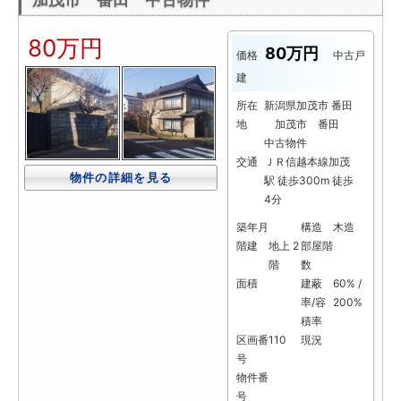
80万円
80万円
価格
中古戸
建
所在
新潟県加茂市 番田
地
加茂市 番田
中古物件
交通
ＪＲ信越本線加茂
物件の詳細を見る
駅 徒歩300m 徒歩
4分
築年月
構造
木造
階建
地上 2
部屋階
階
数
面積
建蔽
60% /
率/容
200%
積率
区画番
110
現況
号
物件番
号