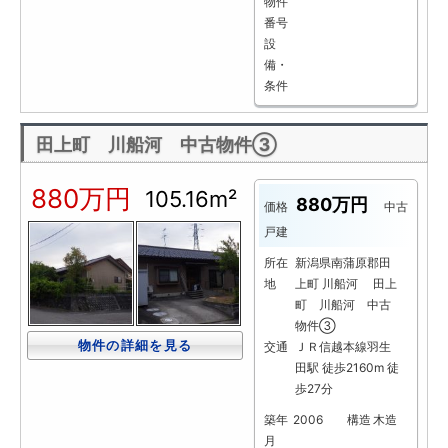
物件
番号
設
備・
条件
田上町 川船河 中古物件③
880万円
105.16m²
880万円
価格
中古
戸建
所在
新潟県南蒲原郡田
地
上町 川船河 田上
町 川船河 中古
物件③
物件の詳細を見る
交通
ＪＲ信越本線羽生
田駅 徒歩2160m 徒
歩27分
築年
2006
構造
木造
月