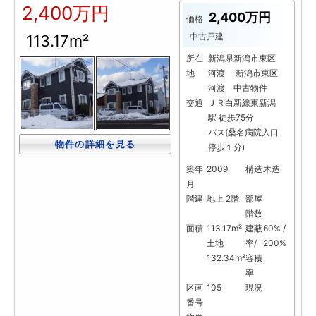
2,400万円
2,400万円
価格
中古戸建
113.17m²
所在
新潟県新潟市東区
地
河渡 新潟市東区
河渡 中古物件
交通
ＪＲ白新線東新潟
駅 徒歩75分
バス(桑名病院入口
物件の詳細を見る
停歩１分)
築年
2009
構造
木造
月
階建
地上 2階
部屋
階数
面積
113.17m²
建蔽
60% /
土地
率/
200%
132.34m²
容積
率
区画
105
現況
番号