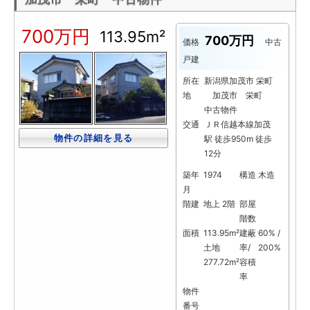
700万円
113.95m²
700万円
価格
中古
戸建
所在
新潟県加茂市 栄町
地
加茂市 栄町
中古物件
交通
ＪＲ信越本線加茂
物件の詳細を見る
駅 徒歩950m 徒歩
12分
築年
1974
構造
木造
月
階建
地上 2階
部屋
階数
面積
113.95m²
建蔽
60% /
土地
率/
200%
277.72m²
容積
率
物件
番号