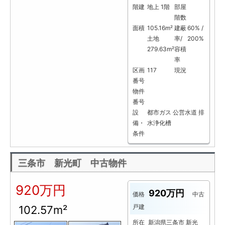
階建
地上 1階
部屋
階数
面積
105.16m²
建蔽
60% /
土地
率/
200%
279.63m²
容積
率
区画
117
現況
番号
物件
番号
設
都市ガス
公営水道
排
備・
水浄化槽
条件
三条市 新光町 中古物件
920万円
920万円
価格
中古
戸建
102.57m²
所在
新潟県三条市 新光