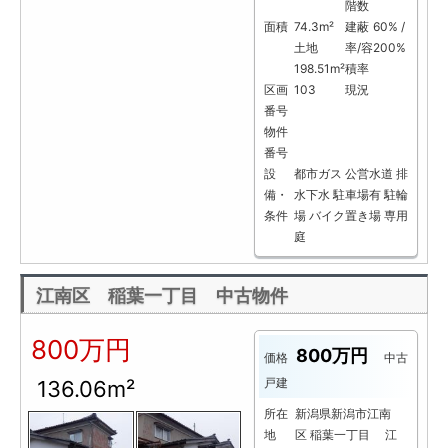
階数
面積
74.3m²
建蔽
60% /
土地
率/容
200%
198.51m²
積率
区画
103
現況
番号
物件
番号
設
都市ガス
公営水道
排
備・
水下水
駐車場有
駐輪
条件
場
バイク置き場
専用
庭
江南区 稲葉一丁目 中古物件
800万円
800万円
価格
中古
戸建
136.06m²
所在
新潟県新潟市江南
地
区 稲葉一丁目 江