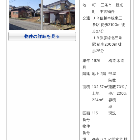
地
町 三条市 新光
町 中古物件
交通
ＪＲ信越本線東三
条駅 徒歩2100m 徒
歩27分
物件の詳細を見る
ＪＲ弥彦線北三条
駅 徒歩2000m 徒
歩25分
築年
1976
構造
木造
月
階建
地上 2階
部屋
階数
面積
102.57m²
建蔽
70% /
土地
率/
200%
224m²
容積
率
区画
115
現況
番号
物件
番号
設
都市ガス
公営水道
排