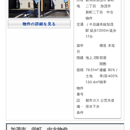
地
二丁目 加茂市
新町二丁目 中古
物件
物件の詳細を見る
交通
ＪＲ信越本線加茂
駅 徒歩1300m 徒歩
17分
築年
構造
木造
月
階建
地上 2階
部屋
階数
面積
79.51m²
建蔽
80% /
土地
率/容
400%
130.4m²
積率
物件
番号
設
都市ガス
公営水道
備・
排水下水
条件
加茂市 栄町 中古物件