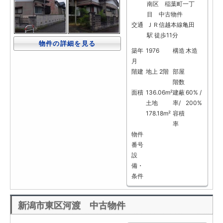
南区 稲葉町一丁
目 中古物件
交通
ＪＲ信越本線亀田
駅 徒歩11分
物件の詳細を見る
築年
1976
構造
木造
月
階建
地上 2階
部屋
階数
面積
136.06m²
建蔽
60% /
土地
率/
200%
178.18m²
容積
率
物件
番号
設
備・
条件
新潟市東区河渡 中古物件