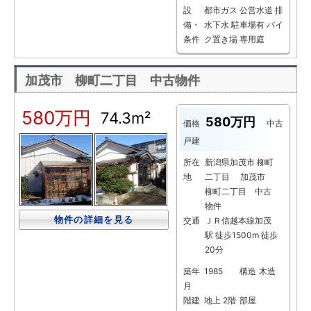
設
都市ガス
公営水道
排
備・
水下水
駐車場有
バイ
条件
ク置き場
専用庭
加茂市 柳町二丁目 中古物件
580万円
74.3m²
580万円
価格
中古
戸建
所在
新潟県加茂市 柳町
地
二丁目 加茂市
柳町二丁目 中古
物件
物件の詳細を見る
交通
ＪＲ信越本線加茂
駅 徒歩1500m 徒歩
20分
築年
1985
構造
木造
月
階建
地上 2階
部屋