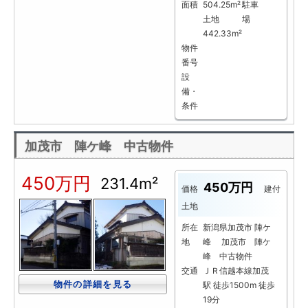
面積
504.25m²
駐車
土地
場
442.33m²
物件
番号
設
備・
条件
加茂市 陣ケ峰 中古物件
450万円
231.4m²
450万円
価格
建付
土地
所在
新潟県加茂市 陣ケ
地
峰 加茂市 陣ケ
峰 中古物件
交通
ＪＲ信越本線加茂
物件の詳細を見る
駅 徒歩1500m 徒歩
19分