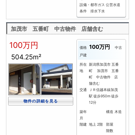
設備・
都市ガス
公営水道
条件
排水下水
加茂市 五番町 中古物件 店舗含む
100万円
100万円
価格
中古
戸建
504.25m²
所在
新潟県加茂市 五番
地
町 加茂市 五番
町 中古物件 店
舗含む
交通
ＪＲ信越本線加茂
駅 徒歩950m 徒歩
物件の詳細を見る
12分
築年
構造
木造
月
階建
地上 2階
部屋
階数