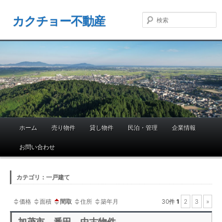
カクチョー不動産
ホーム
売り物件
貸し物件
民泊・管理
企業情報
メ
イ
お問い合わせ
ン
メ
ニ
カテゴリ：一戸建て
ュ
ー
価格
面積
間取
住所
築年月
30件
1
2
3
»
加茂市 番田 中古物件