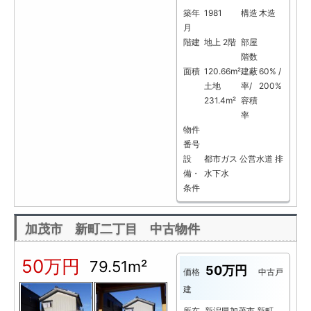
築年
1981
構造
木造
月
階建
地上 2階
部屋
階数
面積
120.66m²
建蔽
60% /
土地
率/
200%
231.4m²
容積
率
物件
番号
設
都市ガス
公営水道
排
備・
水下水
条件
加茂市 新町二丁目 中古物件
50万円
79.51m²
50万円
価格
中古戸
建
所在
新潟県加茂市 新町